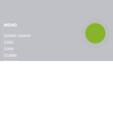
МЕНЮ
Каталог товаров
О НАС
Услуги
Отзывы
Контакты
КОНТАКТЫ
+7 499 288 28 69
+7 903 798 97 00
dver50@mail.ru
г. Москва