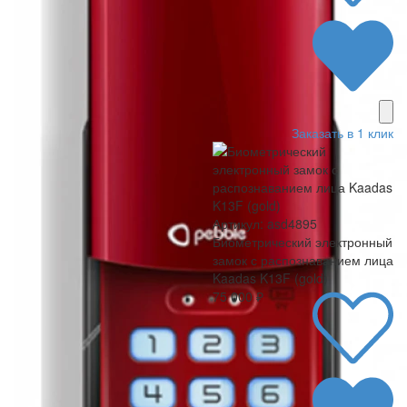
Заказать в 1 клик
Артикул: asd4895
Биометрический электронный
замок с распознаванием лица
Kaadas K13F (gold)
75 000 ₽