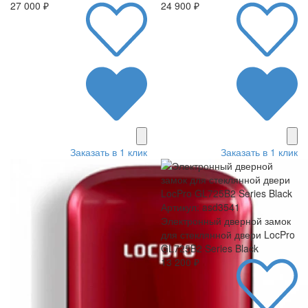
27 000 ₽
24 900 ₽
Заказать в 1 клик
Заказать в 1 клик
Артикул: asd3541
Электронный дверной замок
для стеклянной двери LocPro
GL725B2 Series Black
13 200 ₽