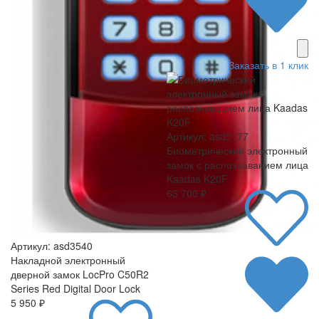
Заказать в 1 клик
Артикул: asd5177
Биометрический электронный
замок с распознаванием лица
Kaadas K20F
63 700 ₽
Артикул: asd3540
Накладной электронный
дверной замок LocPro C50R2
Series Red Digital Door Lock
5 950 ₽