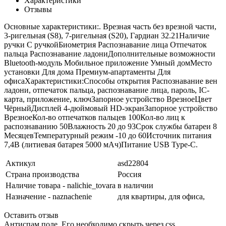
Характеристики
Отзывы
Основные характеристики:. Врезная часть без врезной части,
3-ригельная (S8), 7-ригельная (S20), Гардиан 32.21Наличие
ручки С ручкойБиометрия Распознавание лица Отпечаток
пальца Распознавание ладониДополнительные возможности
Bluetooth-модуль Мобильное приложение Умный домМесто
установки Для дома Премиум-апартаменты Для
офисаХарактеристики:Способы открытия Распознавание вен
ладони, отпечаток пальца, распознавание лица, пароль, IC-
карта, приложение, ключЗапорное устройство ВрезноеЦвет
ЧёрныйДисплей 4-дюймовый HD-экранЗапорное устройство
ВрезноеКол-во отпечатков пальцев 100Кол-во лиц к
распознаванию 50Влажность 20 до 93Срок службы батареи 8
МесяцевТемпературный режим -10 до 60Источник питания
7,4В (литиевая батарея 5000 мАч)Питание USB Type-C.
Актикул
asd22804
Страна производства
Россия
Наличие товара - nalichie_tovara
в наличии
Назначение - naznachenie
для квартиры,
для офиса,
Оставить отзыв
Антиспам поле. Его необходимо скрыть через css