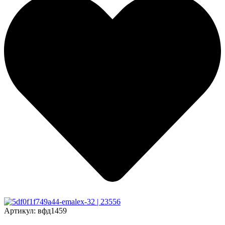
Артикул:
вфд1459