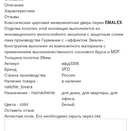
Описание
Характеристики
Отзывы
Классическая царговая межкомнатная дверь cерии
EMALEX
.
Отделка полотен этой коллекции выполняется из
инновационного многослойного экошпона с защитным слоем
лака производства Германии с «эффектом Эмали».
Конструктив выполнен из композитного материала с
применением высококачественного соснового бруса и MDF.
Толщина полотна 39мм.
Актикул
вфд3306
Бренд
VFD
Страна производства
Россия
Наличие товара -
в наличии
nalichie_tovara
Назначение - naznachenie
для дома,
для квартиры,
для
офиса,
Цвета - color
Белый,
Оставить отзыв
Антиспам поле. Его необходимо скрыть через css