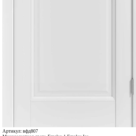
Артикул: вфд807