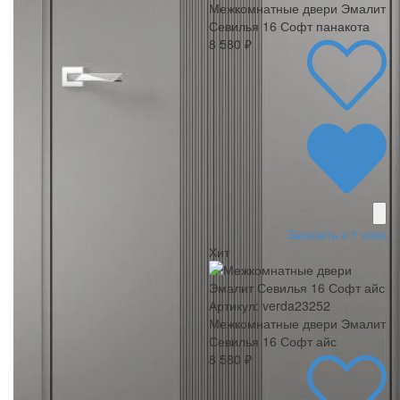
Межкомнатные двери Эмалит
Севилья 16 Софт панакота
8 580 ₽
Заказать в 1 клик
Хит
Артикул: verda23252
Межкомнатные двери Эмалит
Севилья 16 Софт айс
8 580 ₽