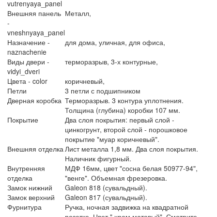
vutrenyaya_panel
Внешняя панель
Металл,
-
vneshnyaya_panel
Назначение -
для дома,
уличная,
для офиса,
naznachenie
Виды двери -
терморазрыв,
3-х контурные,
vidyi_dveri
Цвета - color
коричневый,
Петли
3 петли с подшипником
Дверная коробка
Терморазрыв. 3 контура уплотнения.
Толщина (глубина) коробки 107 мм.
Покрытие
Два слоя покрытия: первый слой -
цинкогрунт, второй слой - порошковое
покрытие "муар коричневый".
Внешняя отделка
Лист металла 1,8 мм. Два слоя покрытия.
Наличник фигурный.
Внутренняя
МДФ 16мм, цвет "сосна белая 50977-94",
отделка
"венге". Объемная фрезеровка.
Замок нижний
Galeon 818 (сувальдный).
Замок верхний
Galeon 817 (сувальдный).
Фурнитура
Ручка, ночная задвижка на квадратной
розетке. Цвет " хром матовый". Смотрите