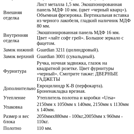
Лист металла 1,5 мм. Экошпонированная
панель МДФ 10 мм. (цвет «черный кварц»).
Внешняя
Объемная фрезеровка. Вертикальная вставка
отделка
из черного лакобеля, гладкий наличник МДФ
80 мм.
Экошпонированная панель МДФ 16 мм.
Внутренняя
Цвет «лайт софт грей». Большое зеркало с
отделка
фацетом.
Замок нижний
Guardian 3211 (цилиндровый).
Замок верхний
Guardian 3001 (сувальдный).
Ручка, ночная задвижка, глазок на
квадратной розетке. Цвет фурнитуры
Фурнитура
«черный». Смотрите также: ДВЕРНЫЕ
ГАДЖЕТЫ
Евроцилиндр К-В (перфокарта).
Дополнительно
Броненакладка врезная.
Утепление
Утеплитель полотна и коробки «Ursa»
2150мм х 1050мм х 140мм, 2150мм х 1130мм
Упаковка
х 140мм.
Размер и вес
2050ммх880мм - 100кг,20050мм х 960мм -
блока
110кг.
Полотно
110 мм.