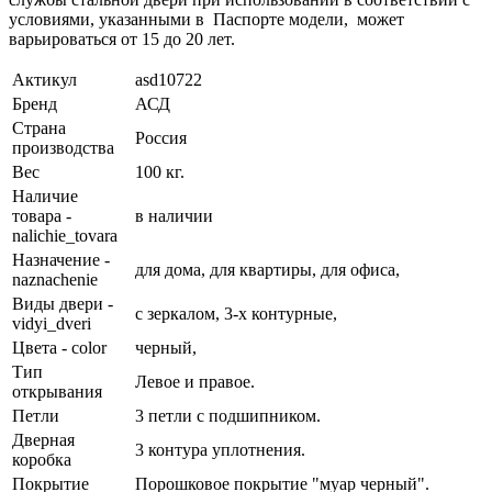
условиями, указанными в Паспорте модели, может
варьироваться от 15 до 20 лет.
Актикул
asd10722
Бренд
АСД
Страна
Россия
производства
Вес
100 кг.
Наличие
товара -
в наличии
nalichie_tovara
Назначение -
для дома,
для квартиры,
для офиса,
naznachenie
Виды двери -
с зеркалом,
3-х контурные,
vidyi_dveri
Цвета - color
черный,
Тип
Левое и правое.
открывания
Петли
3 петли с подшипником.
Дверная
3 контура уплотнения.
коробка
Покрытие
Порошковое покрытие "муар черный".