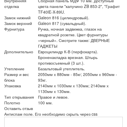
Внутренняя
Сборная панель МДФ 10 мм. Доступные
отделка
цвета панели "капучино ZB 853-2", "Графит
TF40IE-X-89U.
Замок нижний
Galeon 816 (цилиндровый).
Замок верхний
Galeon 817 (сувальдный).
Фурнитура
Ручка, ночная задвижка, глазок на
квадратной розетке. Цвет фурнитуры
«черный». Смотрите также: ДВЕРНЫЕ
ГАДЖЕТЫ
Дополнительно
Евроцилиндр К-В (перфокарта).
Броненакладка врезная. Штырь
противосъемный (3 шт.).
Утепление
Базальтовый утеплитель.
Размер и вес
2050мм х 880мм - 85кг; 2050мм х 960мм -
блока
93кг.
Упаковка
2140мм х 1030мм х 130мм; 2140мм х
1130мм х 130мм.
Тип открывания
Правое и левое.
Полотно
100 мм.
Оставить отзыв
Антиспам поле. Его необходимо скрыть через css