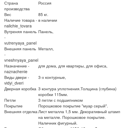
Страна
Россия
производства
Вес
85 кг.
Наличие товара -
в наличии
nalichie_tovara
Вутреняя панель
Панель,
-
vutrenyaya_panel
Внешняя панель
Металл,
-
vneshnyaya_panel
Назначение -
для дома,
для квартиры,
для офиса,
naznachenie
Виды двери -
3-х контурные,
vidyi_dveri
Дверная коробка
3 контура уплотнения.Толщина (глубина)
коробки 115мм.
Петли
3 петли с подшипником
Покрытие
Порошковое покрытие "муар серый".
Внешняя отделка
Лист металла 1,5 мм. Декоративный штамп
на металле. Порошковое покрытие.
Наличник фигурный.